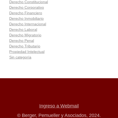
Derecho Constitucional
Derecho Corporativo
Derecho Financiero
Derecho Inmobiliario
Derecho Internacional
Derecho Laboral
Derecho Migratorio
Derecho Penal
Derecho Tributario
Propiedad Intelectual
Sin categoría
Ingreso a Webmail
© Berger, Pemueller y Asociados, 2024.