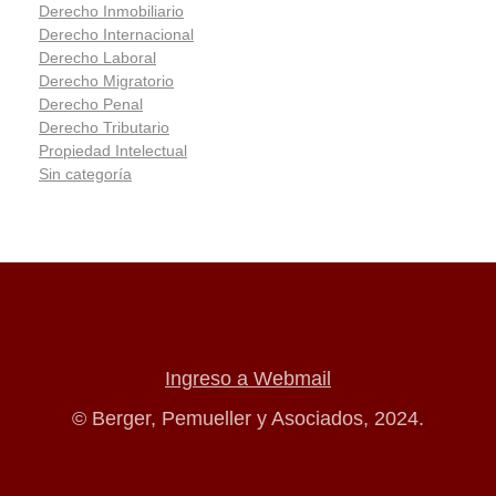
Derecho Inmobiliario
Derecho Internacional
Derecho Laboral
Derecho Migratorio
Derecho Penal
Derecho Tributario
Propiedad Intelectual
Sin categoría
Ingreso a Webmail
© Berger, Pemueller y Asociados, 2024.