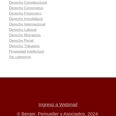
Derecho Constitucional
Derecho Corporativo
Derecho Financiero
Derecho Inmobiliario
Derecho Internacional
Derecho Laboral
Derecho Migratorio
Derecho Penal
Derecho Tributario
Propiedad Intelectual
Sin categoría
Ingreso a Webmail
© Berger, Pemueller y Asociados, 2024.