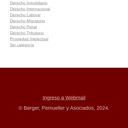
Derecho Inmobiliario
Derecho Internacional
Derecho Laboral
Derecho Migratorio
Derecho Penal
Derecho Tributario
Propiedad Intelectual
Sin categoría
Ingreso a Webmail
© Berger, Pemueller y Asociados, 2024.